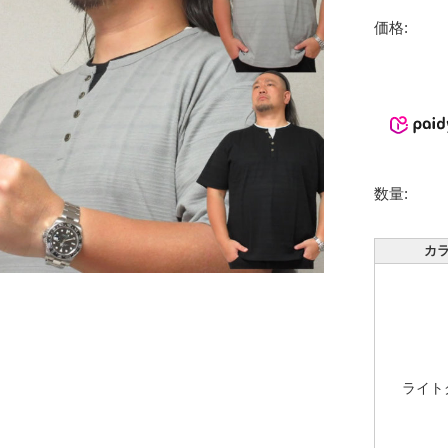
価格:
数量:
カ
ライト