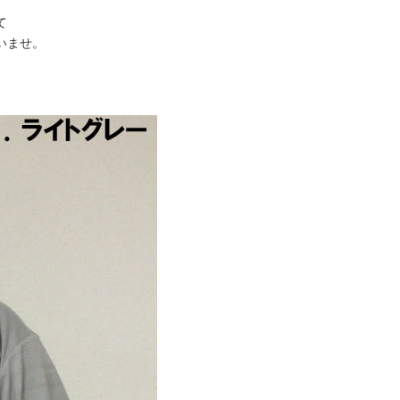
て
いませ。