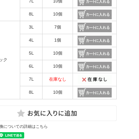
7L
10個
8L
10個
3L
7個
4L
1個
5L
10個
ック
6L
10個
7L
在庫なし
8L
10個
換についての詳細はこちら