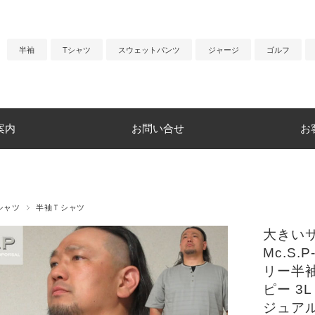
半袖
Tシャツ
スウェットパンツ
ジャージ
ゴルフ
案内
お問い合せ
お
シャツ
半袖Ｔシャツ
大きいサ
Mc.S
リー半
ピー 3L
ジュア