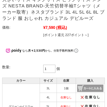
ズ NESTA BRAND-天竺切替半袖Tシャツ（メ
ーカー取寄）ネスタブランド 3L 4L 5L 6L 8L ブ
ランド 服 おしゃれ カジュアル デビルーズ
¥7,590
(税込)
価格:
[ポイント還元 227ポイント～]
なら
月々2,530円
から。分割手数料無料
数量:
個
カラー
サイズ
在庫
購入
3L
1個
4L
在庫なし
グリーン×イエロー
5L
在庫なし