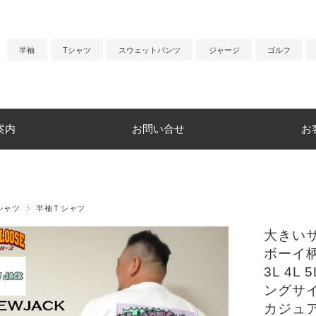
半袖
Tシャツ
スウェットパンツ
ジャージ
ゴルフ
案内
お問い合せ
お
シャツ
半袖Ｔシャツ
大きいサ
ボーイ柄
3L 4L
ングサイ
カジュ