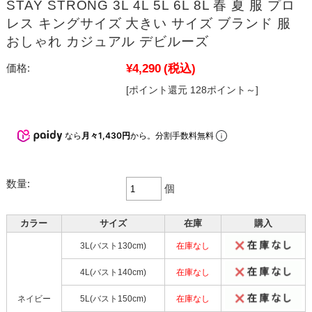
STAY STRONG 3L 4L 5L 6L 8L 春 夏 服 プロ
レス キングサイズ 大きい サイズ ブランド 服
おしゃれ カジュアル デビルーズ
¥4,290
(税込)
価格:
[ポイント還元 128ポイント～]
なら
月々1,430円
から。分割手数料無料
数量:
個
カラー
サイズ
在庫
購入
3L(バスト130cm)
在庫なし
4L(バスト140cm)
在庫なし
ネイビー
5L(バスト150cm)
在庫なし