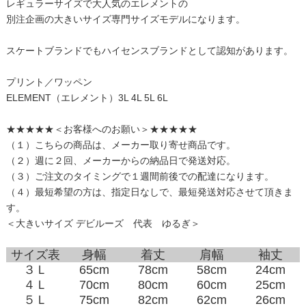
レギュラーサイズで大人気のエレメントの
別注企画の大きいサイズ専門サイズモデルになります。
スケートブランドでもハイセンスブランドとして認知があります。
プリント／ワッペン
ELEMENT（エレメント）3L 4L 5L 6L
★★★★★＜お客様へのお願い＞★★★★★
（１）こちらの商品は、メーカー取り寄せ商品です。
（２）週に２回、メーカーからの納品日で発送対応。
（３）ご注文のタイミングで１週間前後での配達になります。
（４）最短希望の方は、指定日なしで、最短発送対応させて頂きま
す。
＜大きいサイズ デビルーズ 代表 ゆるぎ＞
サイズ表
身幅
着丈
肩幅
袖丈
３Ｌ
65cm
78cm
58cm
24cm
４Ｌ
70cm
80cm
60cm
25cm
５Ｌ
75cm
82cm
62cm
26cm