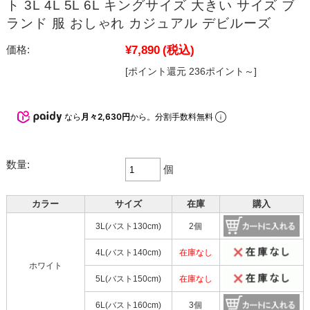
ト 3L 4L 5L 6L キングサイズ 大きい サイズ ブ
ランド 服 おしゃれ カジュアル デビルーズ
¥7,890
(税込)
価格:
[ポイント還元 236ポイント～]
なら
月々2,630円
から。分割手数料無料
数量:
個
カラー
サイズ
在庫
購入
3L(バスト130cm)
2個
4L(バスト140cm)
在庫なし
ホワイト
5L(バスト150cm)
在庫なし
6L(バスト160cm)
3個