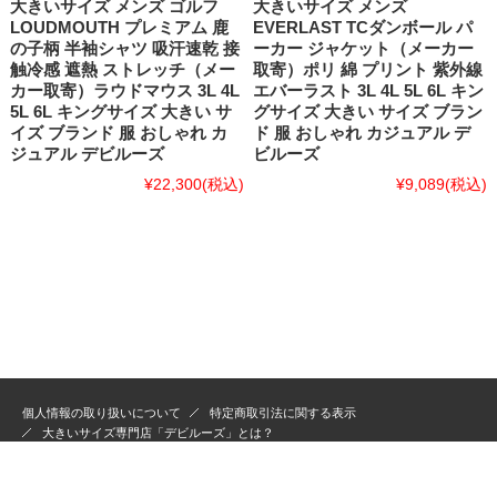
大きいサイズ メンズ ゴルフ
大きいサイズ メンズ
LOUDMOUTH プレミアム 鹿
EVERLAST TCダンボール パ
の子柄 半袖シャツ 吸汗速乾 接
ーカー ジャケット（メーカー
触冷感 遮熱 ストレッチ（メー
取寄）ポリ 綿 プリント 紫外線
カー取寄）ラウドマウス 3L 4L
エバーラスト 3L 4L 5L 6L キン
5L 6L キングサイズ 大きい サ
グサイズ 大きい サイズ ブラン
イズ ブランド 服 おしゃれ カ
ド 服 おしゃれ カジュアル デ
ジュアル デビルーズ
ビルーズ
¥22,300
(税込)
¥9,089
(税込)
個人情報の取り扱いについて
特定商取引法に関する表示
大きいサイズ専門店「デビルーズ」とは？
Copyright(C)2006-EVER DEVILOOSE KYOTO JAPAN.All Rights reserved