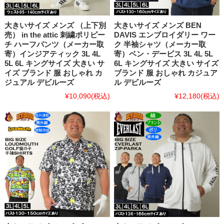
大きいサイズ メンズ （上下別
大きいサイズ メンズ BEN
売） in the attic 刺繍ポリピー
DAVIS エンブロイダリー ワー
チ ハーフパンツ（メーカー取
ク 半袖シャツ（メーカー取
寄）インジアティック 3L 4L
寄）ベン・デービス 3L 4L 5L
5L 6L キングサイズ 大きい サ
6L キングサイズ 大きい サイズ
イズ ブランド 服 おしゃれ カ
ブランド 服 おしゃれ カジュア
ジュアル デビルーズ
ル デビルーズ
¥10,090
(税込)
¥12,180
(税込)