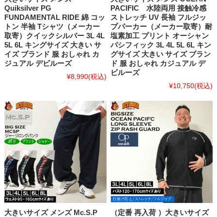
Quiksilver PG
PACIFIC 水陸両用 接触冷感
FUNDAMENTAL RIDE 綿 コッ
ストレッチ UV 長袖 フルジッ
トン 半袖 Tシャツ（メーカー
プパーカー（メーカー取寄）耐
取寄）クイックシルバー 3L 4L
塩素加工 プリント オーシャン
5L 6L キングサイズ 大きい サ
パシフィック 3L 4L 5L 6L キン
イズ ブランド 服 おしゃれ カ
グサイズ 大きい サイズ ブラン
ジュアル デビルーズ
ド 服 おしゃれ カジュアル デ
ビルーズ
¥8,990
(税込)
¥10,750
(税込)
大きいサイズ メンズ Mc.S.P
（定番 再入荷 ）大きいサイズ