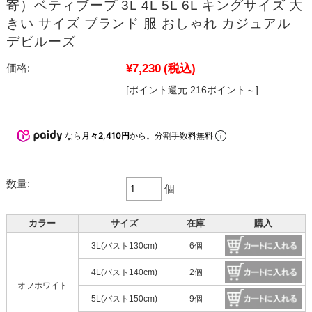
寄）ベティブープ 3L 4L 5L 6L キングサイズ 大
きい サイズ ブランド 服 おしゃれ カジュアル
デビルーズ
¥7,230
(税込)
価格:
[ポイント還元 216ポイント～]
なら
月々2,410円
から。分割手数料無料
数量:
個
カラー
サイズ
在庫
購入
3L(バスト130cm)
6個
4L(バスト140cm)
2個
オフホワイト
5L(バスト150cm)
9個