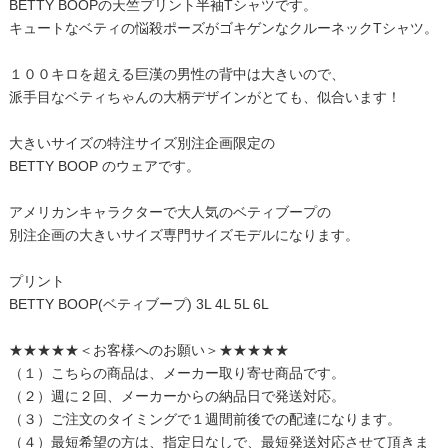
BETTY BOOPの天竺プリント半袖Tシャツです。
キュートなベティの悩殺ポーズがゴキゲンなクルーネックTシャツ。
１００キロを超える巨漢の男性の背中は大きいので、
派手目なベティちゃんの大柄デザインがとても、似合います！
大きいサイズの特注サイズ別注企画限定の
BETTY BOOP のウェアです。
アメリカンキャラクターで大人気のベティブープの
別注企画の大きいサイズ専門サイズモデルになります。
プリント
BETTY BOOP(ベティブープ) 3L 4L 5L 6L
★★★★★＜お客様へのお願い＞★★★★★
（１）こちらの商品は、メーカー取り寄せ商品です。
（２）週に２回、メーカーからの納品日で発送対応。
（３）ご注文のタイミングで１週間前後での配達になります。
（４）最短希望の方は、指定日なしで、最短発送対応させて頂きま