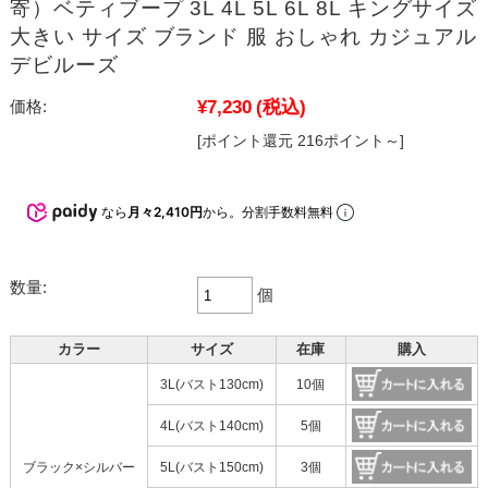
寄）ベティブープ 3L 4L 5L 6L 8L キングサイズ
大きい サイズ ブランド 服 おしゃれ カジュアル
デビルーズ
¥7,230
(税込)
価格:
[ポイント還元 216ポイント～]
なら
月々2,410円
から。分割手数料無料
数量:
個
カラー
サイズ
在庫
購入
3L(バスト130cm)
10個
4L(バスト140cm)
5個
ブラック×シルバー
5L(バスト150cm)
3個