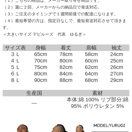
（１）こちらの商品は、メーカー取り寄せ商品です。
（２）週に２回、メーカーからの納品日で発送対応。
（３）ご注文のタイミングで１週間前後での配達になります。
（４）最短希望の方は、指定日なしで、最短発送対応させて頂きま
す。
＜大きいサイズ デビルーズ 代表 ゆるぎ＞
サイズ表
身幅
着丈
肩幅
袖丈
３Ｌ
65cm
78cm
58cm
24cm
４Ｌ
70cm
80cm
60cm
25cm
５Ｌ
75cm
82cm
62cm
26cm
６Ｌ
80cm
84cm
64cm
27cm
８Ｌ
90cm
88cm
68cm
29cm
生産国
素材
本体:綿 100% リブ部分:綿
―
95% ポリウレタン 5%